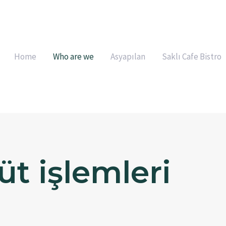
Home
Who are we
Asyapılan
Saklı Cafe Bistro
t işlemleri