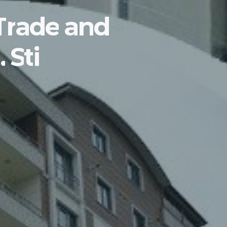
T
r
a
d
e
a
n
d
.
S
t
i