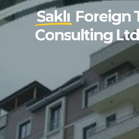
S
a
k
l
ı
F
o
r
e
i
g
n
C
o
n
s
u
l
t
i
n
g
L
t
d