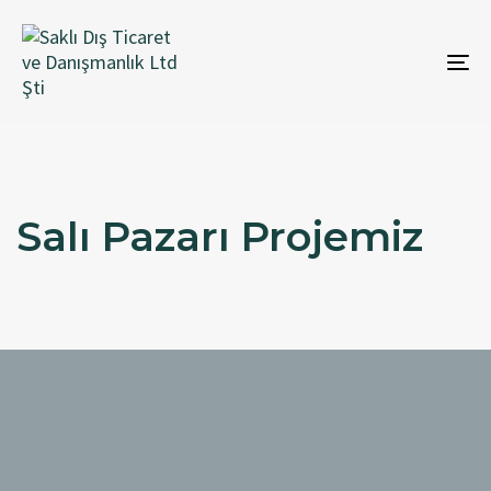
To
na
Salı Pazarı Projemiz