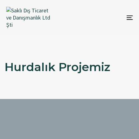
To
na
Hurdalık Projemiz