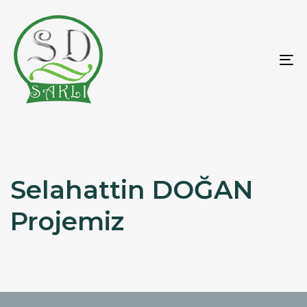
To
na
Selahattin DOĞAN
Projemiz