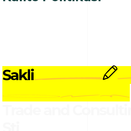
Sakli
Trade and Consulti
Sti