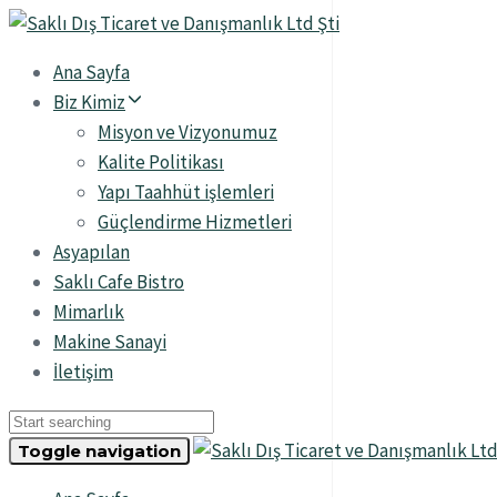
Skip
Skip
links
to
Ana Sayfa
primary
Biz Kimiz
navigation
Misyon ve Vizyonumuz
Skip
Kalite Politikası
to
Yapı Taahhüt işlemleri
content
Güçlendirme Hizmetleri
Asyapılan
Saklı Cafe Bistro
Mimarlık
Makine Sanayi
İletişim
Toggle navigation