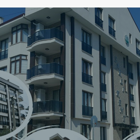
S
a
k
l
i
F
o
r
e
i
g
n
T
r
a
d
e
a
n
d