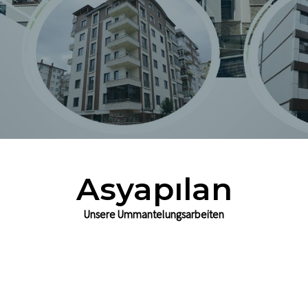
C
o
n
s
u
l
t
i
n
g
L
t
d
S
t
i
Asyapılan
Unsere Ummantelungsarbeiten